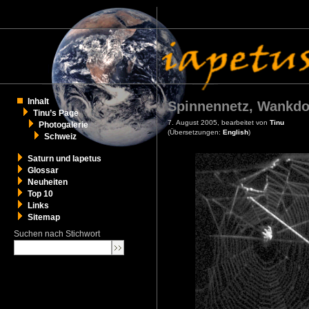
Inhalt
Spinnennetz, Wankdo
Tinu’s Page
7. August 2005, bearbeitet von
Tinu
Photogalerie
(Übersetzungen:
English
)
Schweiz
Saturn und Iapetus
Glossar
Neuheiten
Top 10
Links
Sitemap
Suchen nach Stichwort