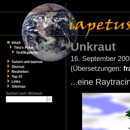
Unkraut
Inhalt
Tinu’s Page
Grafikgalerie
16. September 2003
Saturn und Iapetus
(Übersetzungen:
fr
Glossar
Neuheiten
Top 10
...eine Raytrac
Links
Sitemap
Suchen nach Stichwort