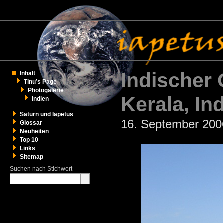
Indischer
Inhalt
Tinu’s Page
Photogalerie
Kerala, In
Indien
Saturn und Iapetus
16. September 2006
Glossar
Neuheiten
Top 10
Links
Sitemap
Suchen nach Stichwort