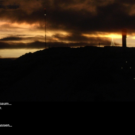
baum...
t.
ssen...