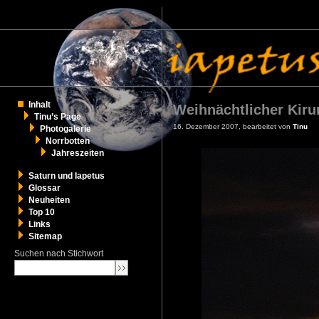
Inhalt
Weihnächtlicher Kiru
Tinu’s Page
16. Dezember 2007, bearbeitet von
Tinu
Photogalerie
Norrbotten
Jahreszeiten
Saturn und Iapetus
Glossar
Neuheiten
Top 10
Links
Sitemap
Suchen nach Stichwort