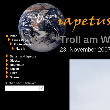
Troll am 
Inhalt
Tinu’s Page
Photogalerie
23. November 2007
Narvik
Saturn und Iapetus
Glossar
Neuheiten
Top 10
Links
Sitemap
Suchen nach Stichwort