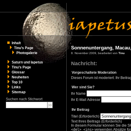
Inhalt
Sonnenuntergang, Macau,
Tinu’s Page
Photogalerie
8. November 2009, bearbeitet von
Tinu
Saturn und Iapetus
Nachricht:
Tinu’s Page
Glossar
Vorgeschaltete Moderation
Neuheiten
Dieses Forum ist moderiert. Ihr Beitr
Top 10
Wer sind Sie?
Links
Sitemap
Ihr Name
Suchen nach Stichwort
Ihr E-Mail Adresse
Ihr Beitrag
Titel (Erforderlich)
Text Ihres Beitrags (Erforderlich)
In diesem Formular können Sie die 
<del> <ins>
verwenden.Absätze füge