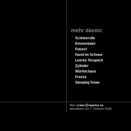
mehr davon:
Schneerolle
Emmentaler
Future!
Hand im Schnee
Leeres Terapack
Zylinder
Würfelchaos
Freeze
Sleeping Snow
Mail:
crater
iapetus.se
aktualisiert am 7. Februar 2008