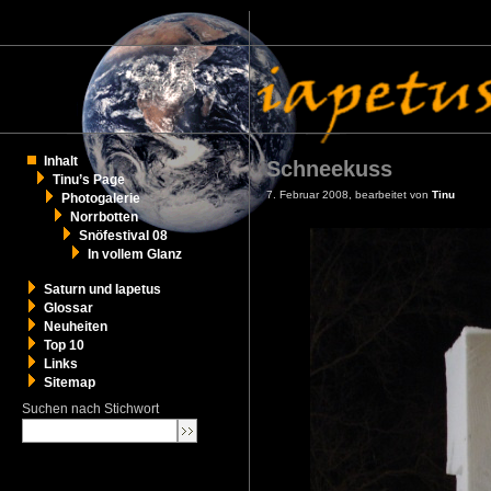
Inhalt
Schneekuss
Tinu’s Page
7. Februar 2008, bearbeitet von
Tinu
Photogalerie
Norrbotten
Snöfestival 08
In vollem Glanz
Saturn und Iapetus
Glossar
Neuheiten
Top 10
Links
Sitemap
Suchen nach Stichwort