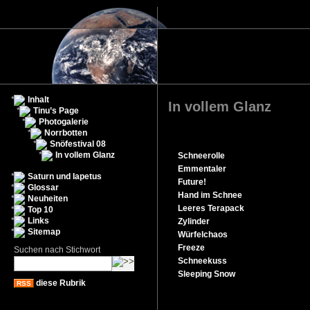
Inhalt
In vollem Glanz
Tinu’s Page
Photogalerie
Norrbotten
Snöfestival 08
In vollem Glanz
Schneerolle
Emmentaler
Saturn und Iapetus
Future!
Glossar
Hand im Schnee
Neuheiten
Leeres Terapack
Top 10
Links
Zylinder
Sitemap
Würfelchaos
Freeze
Suchen nach Stichwort
Schneekuss
Sleeping Snow
diese Rubrik
RSS