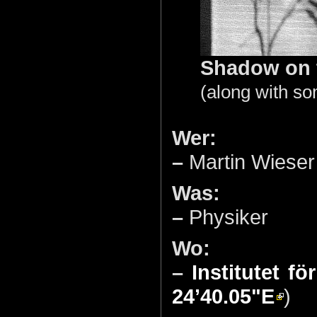
Shadow on 
(along with s
Wer:
–
Martin Wieser
Was:
–
Physiker
Wo:
–
Institutet fö
24’40.05"E
)