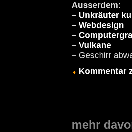
Ausserdem:
–
Unkräuter kul
–
Webdesign
–
Computergra
–
Vulkane
–
Geschirr abw
Kommentar zu
mehr davo