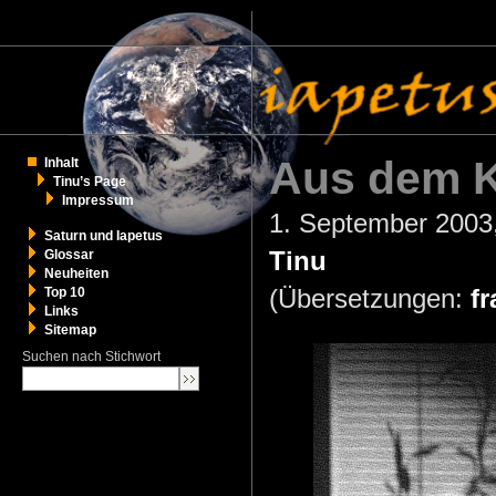
Aus dem K
Inhalt
Tinu’s Page
Impressum
1. September 2003, 
Saturn und Iapetus
Tinu
Glossar
Neuheiten
(Übersetzungen:
fr
Top 10
Links
Sitemap
Suchen nach Stichwort